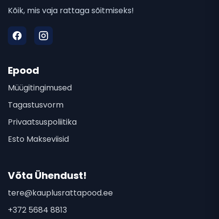
Kõik, mis vaja rattaga sõitmiseks!
Epood
Müügitingimused
Tagastusvorm
Privaatsuspoliitika
Esto Makseviisid
Võta Ühendust!
tere@kauplusrattapood.ee
+372 5684 8813