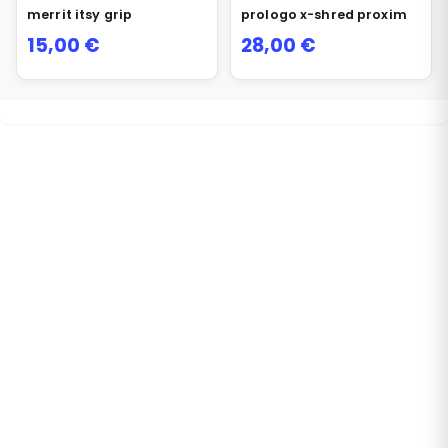
merrit itsy grip
prologo x-shred proxim
15,00
€
28,00
€