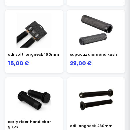
odi soft longneck 160mm
supacaz diamond kush
15,00
€
29,00
€
early rider handlebar
odi longneck 230mm
grips