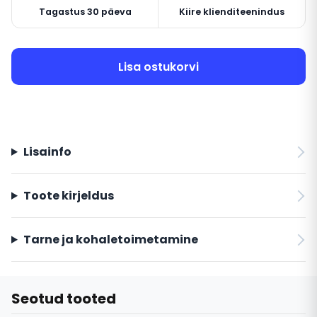
Tagastus 30 päeva
Kiire klienditeenindus
Lisa ostukorvi
Lisainfo
Toote kirjeldus
Tarne ja kohaletoimetamine
Seotud tooted